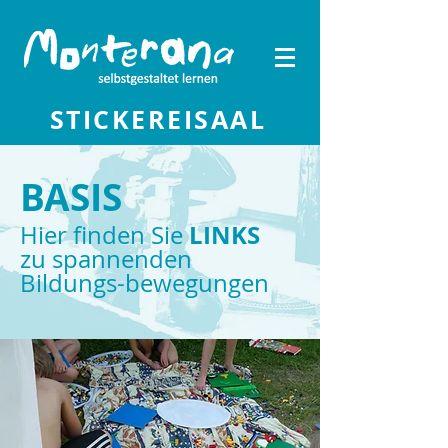
STICKEREISAAL
BASIS
LINKS
Hier finden Sie
zu spannenden
Bildungs-bewegungen