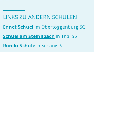
LINKS ZU ANDERN SCHULEN
Ennet Schuel
im Obertoggenburg SG
Schuel am Steinlibach
in Thal SG
Rondo-Schule
in Schänis SG
Primaria
in St. Gallen
Giraffenschule
in Diepoldsau SG
Mosaik-Schule
Burgau in Flawil SG
Freie Schule Bergmeilen
in Bergmeilen
ZH
Villa Monte
in Galgenen SZ
Schule der Kinder
in Wetzikon ZH
Freie Schule Funke
in Gelterkinden BL
Natürlich Schule
in Unterbach BE