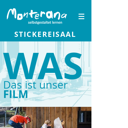
STICKEREISAAL
WAS
Das ist unser
FILM