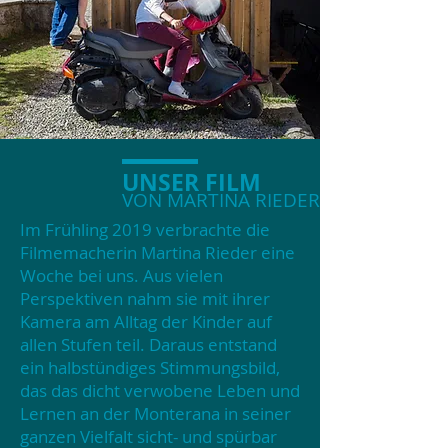
UNSER FILM
VON MARTINA RIEDER
Im Frühling 2019 verbrachte die
Filmemacherin Martina Rieder eine
Woche bei uns. Aus vielen
Perspektiven nahm sie mit ihrer
Kamera am Alltag der Kinder auf
allen Stufen teil. Daraus entstand
ein halbstündiges Stimmungsbild,
das das dicht verwobene Leben und
Lernen an der Monterana in seiner
ganzen Vielfalt sicht- und spürbar