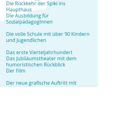
Die Rückkehr der Spiki ins
Haupthaus
Die Ausbildung für
SozialpädagogInnen
Die volle Schule mit über 90 Kindern
und Jugendlichen
Das erste Vierteljahrhundert
Das Jubiläumstheater mit dem
humoristischen Rückblick
Der Film
Der neue grafische Auftritt mit
angepasstem Namen:
Monterana - selbstgestaltet lernen
Die neue Website
Die STUFE 5 für Adoleszente an der
Feldeggstrasse 3
Der Wiesengarten hinter dem
Brockenhaus