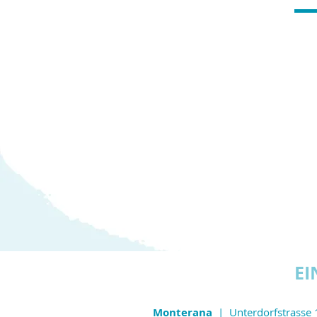
EI
Monterana
|
Unterdorfst
rasse