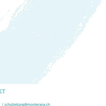
KT
h
| schulleitung@monterana.ch